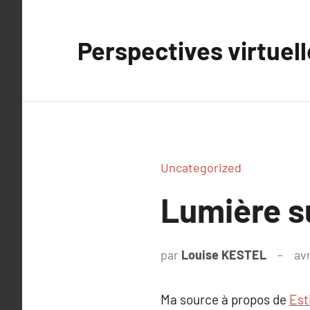
Aller
au
Perspectives virtuel
contenu
Uncategorized
Lumière 
par
Louise KESTEL
avr
Ma source à propos de
Est