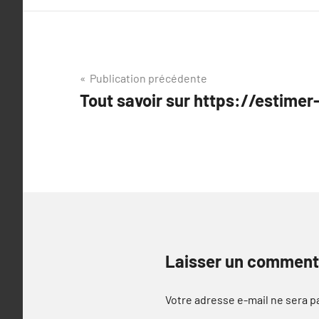
Navigation
Publication précédente
Tout savoir sur https://estime
de
l’article
Laisser un comment
Votre adresse e-mail ne sera p