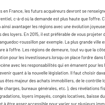
s en France, les futurs acquéreurs devront se renseigner
ntiel, c-à-d où la demande est plus haute que l’offre. C
 ainsi avantager les régions avec une évolution joyeuse 
es des loyers. En 2015, il est préférable de vous projet
 languedoc-roussillon par exemple. La plus grande ville e
e à l’offre. Les régions de demeure, tout vu que la côte
tion pour les investisseurs.lorsqu on place l’ordre dans l
écène avec les responsabilités qui en émanent pour les 
evenir quant à la nouvelle législation. Il faut choisir dav
s êtes majeur des achats immobiliers, de le contrôle loc
de charges, bureaux générales, etc. ), des révélations fis
dégradations, loyers impayés, congés locatives, baisse d
t à être assez accessible pour varier sur plusieurs im