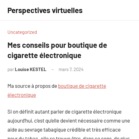
Aller
Perspectives virtuelles
au
contenu
Uncategorized
Mes conseils pour boutique de
cigarette électronique
par
Louise KESTEL
mars 7, 2024
Aucun
commentaire
Ma source à propos de
boutique de cigarette
électronique
Si on définit autant parler de cigarette électronique
aujourd’hui, c’est qu’elle devient nécessaire comme une
aide au sevrage tabagique crédible et très efficace
pour du tabac. elle se trouve être, dans ce sens, de plus