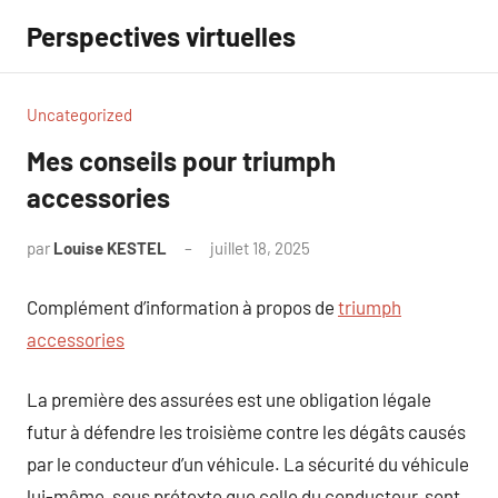
Aller
Perspectives virtuelles
au
contenu
Uncategorized
Mes conseils pour triumph
accessories
par
Louise KESTEL
juillet 18, 2025
Aucun
commentaire
Complément d’information à propos de
triumph
accessories
La première des assurées est une obligation légale
futur à défendre les troisième contre les dégâts causés
par le conducteur d’un véhicule. La sécurité du véhicule
lui-même, sous prétexte que celle du conducteur, sont