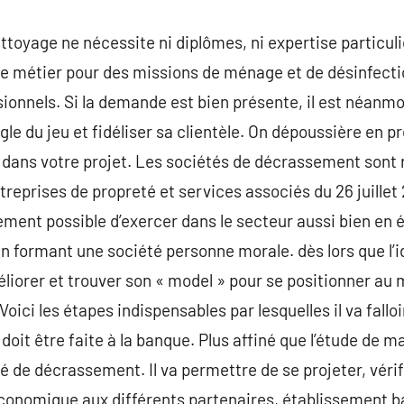
ttoyage ne nécessite ni diplômes, ni expertise particul
e métier pour des missions de ménage et de désinfectio
ssionnels. Si la demande est bien présente, il est néanm
gle du jeu et fidéliser sa clientèle. On dépoussière en p
té dans votre projet. Les sociétés de décrassement sont 
treprises de propreté et services associés du 26 juillet 2
alement possible d’exercer dans le secteur aussi bien en
’en formant une société personne morale. dès lors que l’
méliorer et trouver son « model » pour se positionner au 
oici les étapes indispensables par lesquelles il va falloi
it être faite à la banque. Plus affiné que l’étude de ma
 de décrassement. Il va permettre de se projeter, vérifie
conomique aux différents partenaires, établissement b