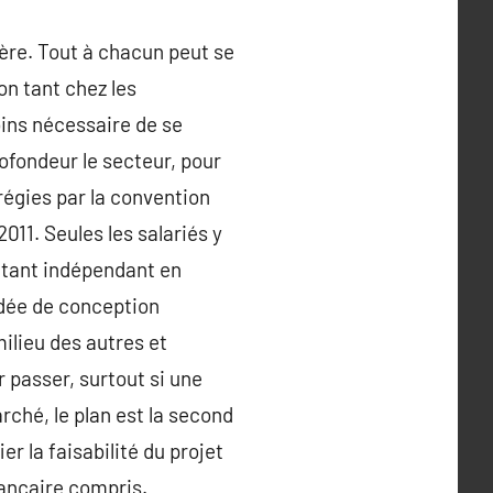
ière. Tout à chacun peut se
n tant chez les
oins nécessaire de se
rofondeur le secteur, pour
régies par la convention
011. Seules les salariés y
 étant indépendant en
idée de conception
milieu des autres et
r passer, surtout si une
rché, le plan est la second
r la faisabilité du projet
ancaire compris.