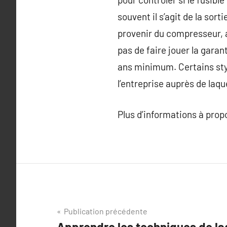
souvent il s’agit de la sorti
provenir du compresseur, au
pas de faire jouer la garan
ans minimum. Certains styl
l’entreprise auprès de laqu
Plus d’informations à pro
Navigation
Publication précédente
Apprendre les techniques de l