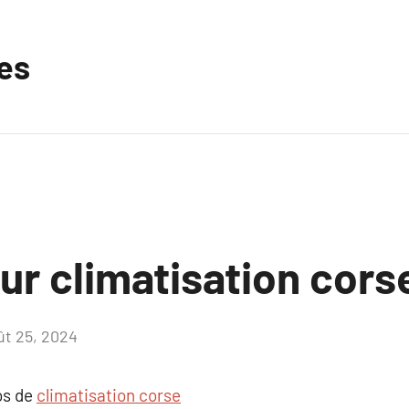
les
ur climatisation cors
ût 25, 2024
Aucun
commentaire
os de
climatisation corse