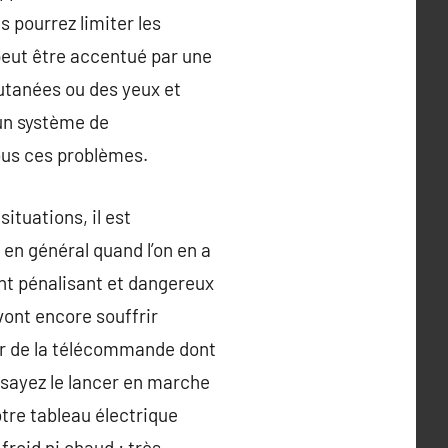
s pourrez limiter les
 peut être accentué par une
cutanées ou des yeux et
 un système de
tous ces problèmes.
ituations, il est
 en général quand l’on en a
ent pénalisant et dangereux
vont encore souffrir
nir de la télécommande dont
ssayez le lancer en marche
tre tableau électrique
 froid ni chaud : très