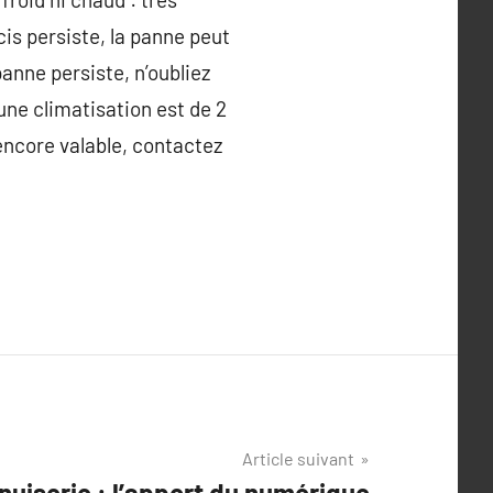
oucis persiste, la panne peut
panne persiste, n’oubliez
’une climatisation est de 2
encore valable, contactez
Article suivant
nuiserie : l’apport du numérique