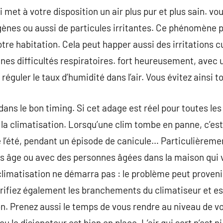
 met à votre disposition un air plus pur et plus sain. vou
ergènes ou aussi de particules irritantes. Ce phénomène
tre habitation. Cela peut happer aussi des irritations 
aines difficultés respiratoires. fort heureusement, avec
réguler le taux d’humidité dans l’air. Vous évitez ainsi 
ans le bon timing. Si cet adage est réel pour toutes les s
 la climatisation. Lorsqu’une clim tombe en panne, c’est
de l’été, pendant un épisode de canicule… Particulièrem
s âge ou avec des personnes âgées dans la maison qui 
climatisation ne démarra pas : le problème peut prove
 Vérifiez également les branchements du climatiseur et e
. Prenez aussi le temps de vous rendre au niveau de vo
ou le disjoncteur est bien en place. L’air qui sort n’est ni