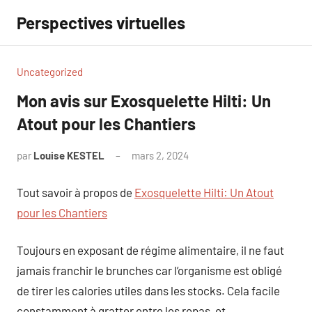
Aller
Perspectives virtuelles
au
contenu
Uncategorized
Mon avis sur Exosquelette Hilti: Un
Atout pour les Chantiers
par
Louise KESTEL
mars 2, 2024
Aucun
commentaire
Tout savoir à propos de
Exosquelette Hilti: Un Atout
pour les Chantiers
Toujours en exposant de régime alimentaire, il ne faut
jamais franchir le brunches car l’organisme est obligé
de tirer les calories utiles dans les stocks. Cela facile
constamment à gratter entre les repas, et