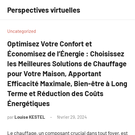
Aller
Perspectives virtuelles
au
contenu
Uncategorized
Optimisez Votre Confort et
Économisez de l’Énergie : Choisissez
les Meilleures Solutions de Chauffage
pour Votre Maison, Apportant
Efficacité Maximale, Bien-être à Long
Terme et Réduction des Coûts
Énergétiques
par
Louise KESTEL
février 29, 2024
Aucun
commentaire
Le chauffage, un composant crucial dans tout foyer, est