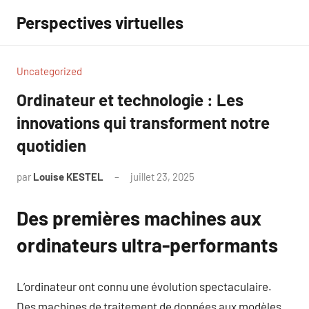
Aller
Perspectives virtuelles
au
contenu
Uncategorized
Ordinateur et technologie : Les
innovations qui transforment notre
quotidien
par
Louise KESTEL
juillet 23, 2025
Aucun
commentaire
Des premières machines aux
ordinateurs ultra-performants
L’ordinateur ont connu une évolution spectaculaire.
Des machines de traitement de données aux modèles