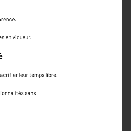
parence.
s en vigueur.
é
crifier leur temps libre.
tionnalités sans