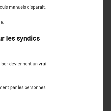
lculs manuels disparaît.
le.
r les syndics
liser deviennent un vrai
ment par les personnes