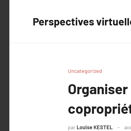
Aller
au
Perspectives virtuel
contenu
Uncategorized
Organiser
copropriét
par
Louise KESTEL
ao