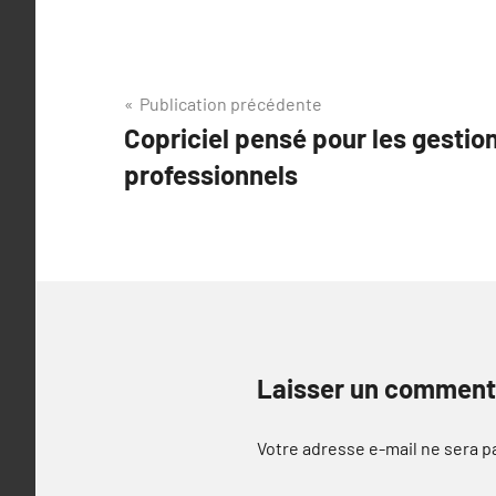
Navigation
Publication précédente
Copriciel pensé pour les gestio
de
professionnels
l’article
Laisser un comment
Votre adresse e-mail ne sera p