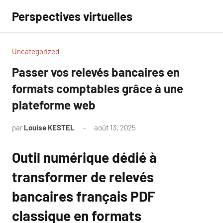
Aller
Perspectives virtuelles
au
contenu
Uncategorized
Passer vos relevés bancaires en
formats comptables grâce à une
plateforme web
par
Louise KESTEL
août 13, 2025
Aucun
commentaire
Outil numérique dédié à
transformer de relevés
bancaires français PDF
classique en formats