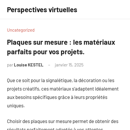
Aller
Perspectives virtuelles
au
contenu
Uncategorized
Plaques sur mesure : les matériaux
parfaits pour vos projets.
par
Louise KESTEL
janvier 15, 2025
Aucun
commentaire
Que ce soit pour la signalétique, la décoration ou les
projets créatifs, ces matériaux s’adaptent idéalement
aux besoins spécifiques grâce à leurs propriétés
uniques.
Choisir des plaques sur mesure permet de obtenir des
résultats parfaitement adaptés à vos attentes.