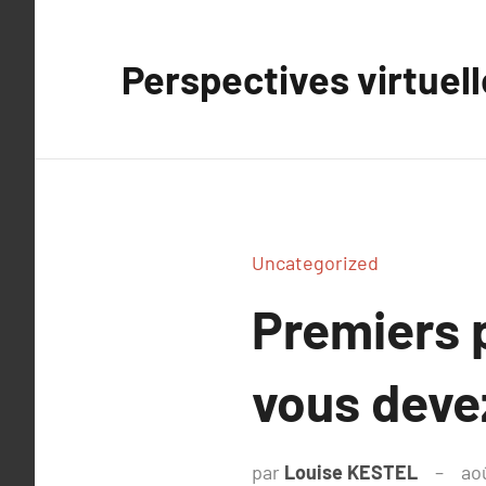
Aller
au
Perspectives virtuel
contenu
Uncategorized
Premiers p
vous deve
par
Louise KESTEL
ao