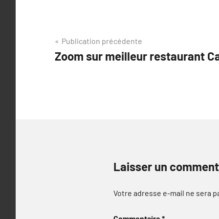
Navigation
Publication précédente
Zoom sur meilleur restaurant C
de
l’article
Laisser un comment
Votre adresse e-mail ne sera p
Commentaire
*