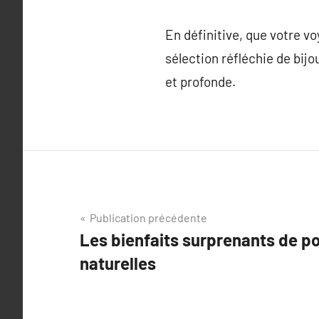
En définitive, que votre v
sélection réfléchie de bijo
et profonde.
Navigation
Publication précédente
Les bienfaits surprenants de 
de
naturelles
l’article