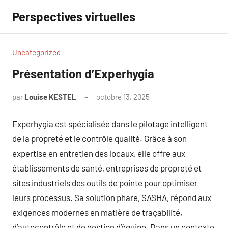
Aller
Perspectives virtuelles
au
contenu
Uncategorized
Présentation d’Experhygia
par
Louise KESTEL
octobre 13, 2025
Aucun
commentaire
Experhygia est spécialisée dans le pilotage intelligent
de la propreté et le contrôle qualité. Grâce à son
expertise en entretien des locaux, elle offre aux
établissements de santé, entreprises de propreté et
sites industriels des outils de pointe pour optimiser
leurs processus. Sa solution phare, SASHA, répond aux
exigences modernes en matière de traçabilité,
d’autocontrôle et de gestion d’équipe. Dans un contexte