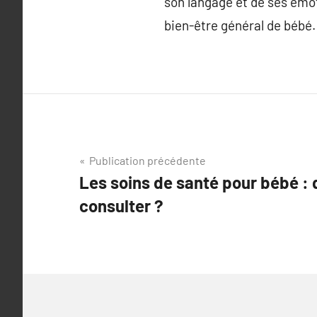
son langage et de ses émot
bien-être général de bébé.
Navigation
Publication précédente
Les soins de santé pour bébé :
de
consulter ?
l’article