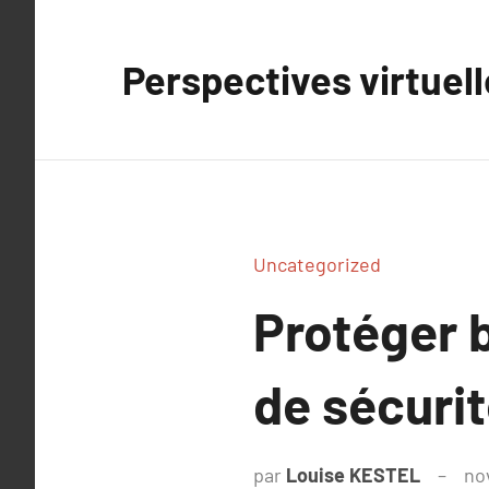
Aller
au
Perspectives virtuel
contenu
Uncategorized
Protéger 
de sécurit
par
Louise KESTEL
no