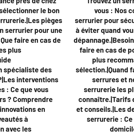
iance près de chez
Trouvez un ser
sélectionner le bon
vous : Nos c
rrurerie.|Les pièges
serrurier pour séc
n serrurier pour une
à éviter quand vou
 Que faire en cas de
dépannage.|Besoin 
es plus
faire en cas de p
uide
plus recomma
n spécialiste des
sélection.|Quand f
?|Les interventions
serrures et 
s : Ce que vous
serrurerie les p
iers ? Comprendre
connaître.|Tarifs 
s innovations en
et conseils.|Les 
veautés à
serrurerie : Ce
n avec les
domicil