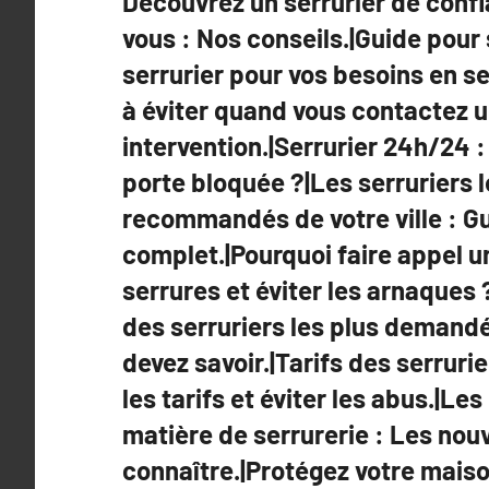
Découvrez un serrurier de conf
de
vous : Nos conseils.|Guide pour 
l’article
serrurier pour vos besoins en se
à éviter quand vous contactez u
intervention.|Serrurier 24h/24 :
porte bloquée ?|Les serruriers l
recommandés de votre ville : G
complet.|Pourquoi faire appel u
serrures et éviter les arnaques 
des serruriers les plus demandé
devez savoir.|Tarifs des serrur
les tarifs et éviter les abus.|Le
matière de serrurerie : Les nou
connaître.|Protégez votre maiso