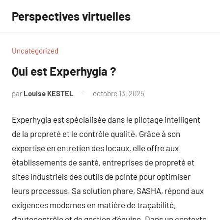
Aller
Perspectives virtuelles
au
contenu
Uncategorized
Qui est Experhygia ?
par
Louise KESTEL
octobre 13, 2025
Aucun
commentaire
Experhygia est spécialisée dans le pilotage intelligent
de la propreté et le contrôle qualité. Grâce à son
expertise en entretien des locaux, elle offre aux
établissements de santé, entreprises de propreté et
sites industriels des outils de pointe pour optimiser
leurs processus. Sa solution phare, SASHA, répond aux
exigences modernes en matière de traçabilité,
d’autocontrôle et de gestion d’équipe. Dans un contexte