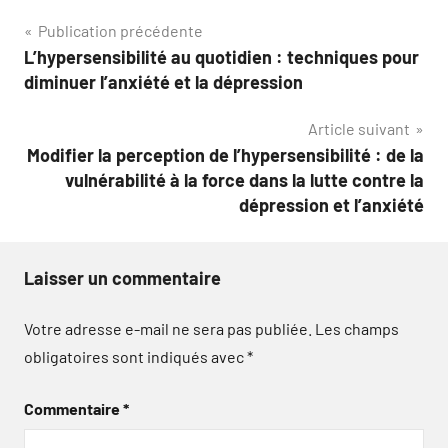
Navigation
Publication précédente
L’hypersensibilité au quotidien : techniques pour
de
diminuer l’anxiété et la dépression
l’article
Article suivant
Modifier la perception de l’hypersensibilité : de la
vulnérabilité à la force dans la lutte contre la
dépression et l’anxiété
Laisser un commentaire
Votre adresse e-mail ne sera pas publiée.
Les champs
obligatoires sont indiqués avec
*
Commentaire
*