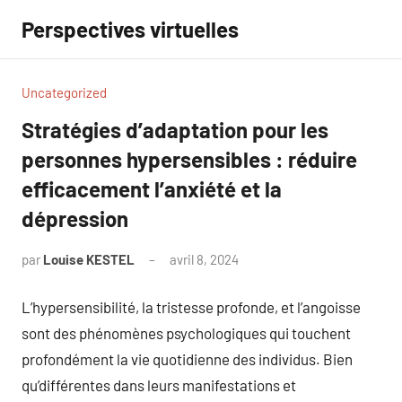
Aller
Perspectives virtuelles
au
contenu
Uncategorized
Stratégies d’adaptation pour les
personnes hypersensibles : réduire
efficacement l’anxiété et la
dépression
par
Louise KESTEL
avril 8, 2024
Aucun
commentaire
L’hypersensibilité, la tristesse profonde, et l’angoisse
sont des phénomènes psychologiques qui touchent
profondément la vie quotidienne des individus. Bien
qu’différentes dans leurs manifestations et