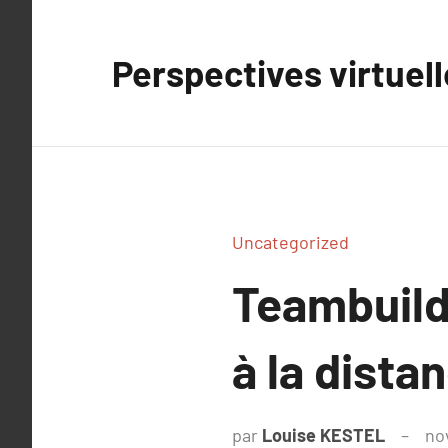
Aller
au
Perspectives virtuel
contenu
Uncategorized
Teambuild
à la dista
par
Louise KESTEL
no