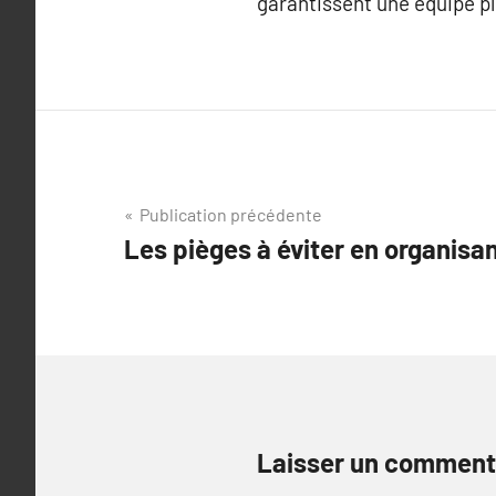
garantissent une équipe p
Navigation
Publication précédente
Les pièges à éviter en organisa
de
l’article
Laisser un comment