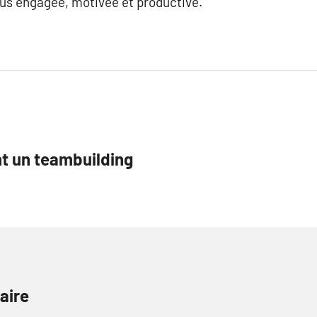
lus engagée, motivée et productive.
nt un teambuilding
aire