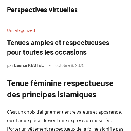
Aller
Perspectives virtuelles
au
contenu
Uncategorized
Tenues amples et respectueuses
pour toutes les occasions
par
Louise KESTEL
octobre 8, 2025
Aucun
commentaire
Tenue féminine respectueuse
des principes islamiques
C’est un choix d’alignement entre valeurs et apparence,
où chaque pièce devient une expression mesurée.
Porter un vêtement respectueux de la foi ne signifie pas