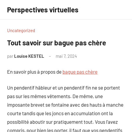
Aller
Perspectives virtuelles
au
contenu
Uncategorized
Tout savoir sur bague pas chère
par
Louise KESTEL
mai 7, 2024
Aucun
commentaire
En savoir plus à propos de
bague pas chère
Un pendentif hâbleur et un pendentif fin ne se portent
pas sur les mêmes vêtements. De même, une
imposante brevet se fontaine avec des hauts à manche
courte tandis que les joncs en accumulation ont la
possibilité aboutir sur pratiquement tout. Vous l’avez
compris, pour bien les porter, il faut que vos pendentifs