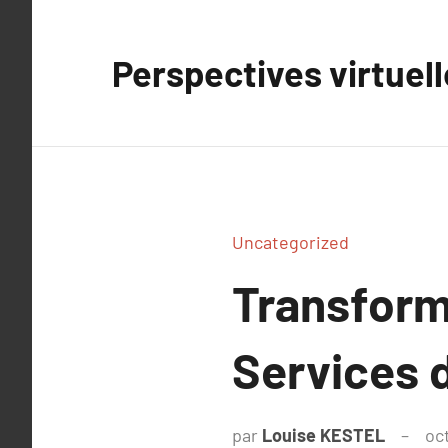
Aller
au
Perspectives virtuel
contenu
Uncategorized
Transform
Services 
par
Louise KESTEL
oc