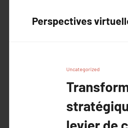
Aller
au
Perspectives virtuel
contenu
Uncategorized
Transform
stratégiqu
levier de 