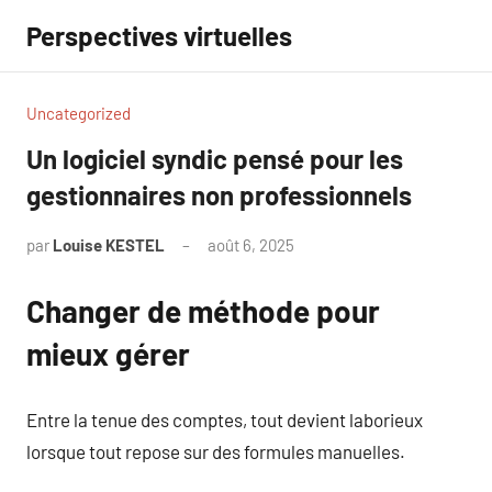
Aller
Perspectives virtuelles
au
contenu
Uncategorized
Un logiciel syndic pensé pour les
gestionnaires non professionnels
par
Louise KESTEL
août 6, 2025
Aucun
commentaire
Changer de méthode pour
mieux gérer
Entre la tenue des comptes, tout devient laborieux
lorsque tout repose sur des formules manuelles.