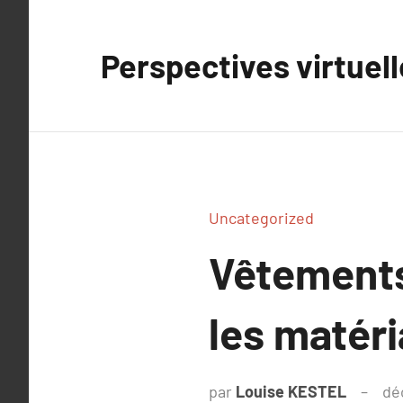
Aller
au
Perspectives virtuel
contenu
Uncategorized
Vêtements
les matéri
par
Louise KESTEL
dé