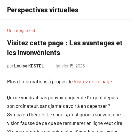
Aller
Perspectives virtuelles
au
contenu
Uncategorized
Visitez cette page : Les avantages et
les invonvénients
par
Louise KESTEL
janvier 15, 2025
Aucun
commentaire
Plus d’informations à propos de
Visitez cette page
Qui ne voudrait pas pouvoir gagner de l’argent depuis
son ordinateur, sans jamais avoir à en dépenser ?
Sympa en théorie. Le soucis, c’est qu’on a souvent une
vision fausse de ce que se rémunérer en ligne veut dire.
Si vous comptiez devenir pleine d’ vendant des wraps