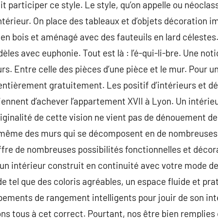
it participer ce style. Le style, qu’on appelle ou néoclas
érieur. On place des tableaux et d’objets décoration imp
 en bois et aménagé avec des fauteuils en lard célestes.
èles avec euphonie. Tout est là : l’é-qui-li-bre. Une no
s. Entre celle des pièces d’une pièce et le mur. Pour un
 entièrement gratuitement. Les positif d’intérieurs et 
iennent d’achever l’appartement XVII à Lyon. Un intérieu
originalité de cette vision ne vient pas de dénouement de
même des murs qui se décomposent en de nombreuses al
ffre de nombreuses possibilités fonctionnelles et décor
 intérieur construit en continuité avec votre mode de 
 de tel que des coloris agréables, un espace fluide et pra
ements de rangement intelligents pour jouir de son int
ns tous à cet correct. Pourtant, nos être bien remplie