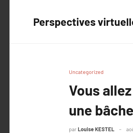
Aller
au
Perspectives virtuel
contenu
Uncategorized
Vous alle
une bâche 
par
Louise KESTEL
ao