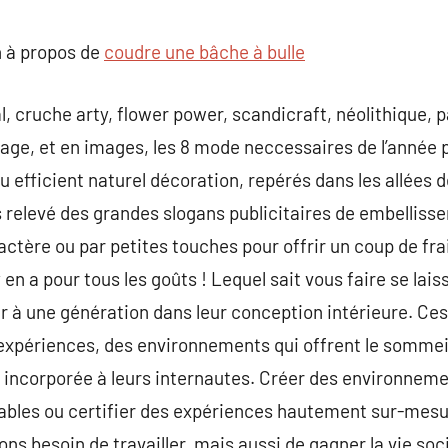
commentaire
 à propos de
coudre une bâche à bulle
, cruche arty, flower power, scandicraft, néolithique, p
age, et en images, les 8 mode neccessaires de l’année 
u efficient naturel décoration, repérés dans les allées 
s relevé des grandes slogans publicitaires de embellisse
ractère ou par petites touches pour offrir un coup de frai
 y en a pour tous les goûts ! Lequel sait vous faire se la
rir à une génération dans leur conception intérieure. C
expériences, des environnements qui offrent le sommeil 
r incorporée à leurs internautes. Créer des environnem
ables ou certifier des expériences hautement sur-mesu
s besoin de travailler, mais aussi de gagner la vie soci