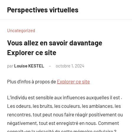
Aller
Perspectives virtuelles
au
contenu
Uncategorized
Vous allez en savoir davantage
Explorer ce site
par
Louise KESTEL
octobre 1, 2024
Aucun
commentaire
Plus d’infos à propos de
Explorer ce site
L’individu est sensible aux influences auxquelles il est .
Les odeurs, les bruits, les couleurs, les ambiances, les
rencontres, tout peut nous faire réagir positivement ou
négativement, tout est enregistré en nous. Comment
connaît-on la véracité de cette mémoire cellulaire ?