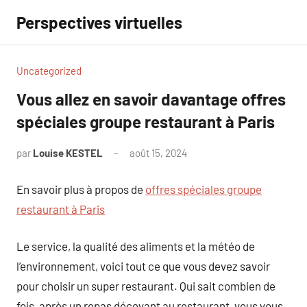
Aller
Perspectives virtuelles
au
contenu
Uncategorized
Vous allez en savoir davantage offres
spéciales groupe restaurant à Paris
par
Louise KESTEL
août 15, 2024
Aucun
commentaire
En savoir plus à propos de
offres spéciales groupe
restaurant à Paris
Le service, la qualité des aliments et la météo de
l’environnement, voici tout ce que vous devez savoir
pour choisir un super restaurant. Qui sait combien de
fois, après un repas décevant au restaurant, vous vous