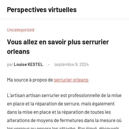
Aller
Perspectives virtuelles
au
contenu
Uncategorized
Vous allez en savoir plus serrurier
orleans
par
Louise KESTEL
septembre 9, 2024
Aucun
commentaire
Ma source à propos de
serrurier orleans
L’artisan artisan serrurier est professionnelle de la mise
en place et la réparation de serrure, mais également
dans la mise en place et la réparation de toutes les
alterations de moyens de fermetures dans la mesure où
les verrous ou encore les attache. Par élevé, découvrir