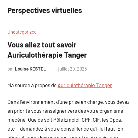
Aller
Perspectives virtuelles
au
contenu
Uncategorized
Vous allez tout savoir
Auriculothérapie Tanger
par
Louise KESTEL
juillet 29, 2025
Aucun
commentaire
Ma source à propos de
Auriculothérapie Tanger
Dans l’environnement d’une prise en charge, vous devez
en priorité vous renseigner vers des votre organisme
mécène. Que ce soit Pôle Emploi, CPF, CIF, les Opca,
etc… demandez à votre conseiller ce qu’il lui faut. En
général, nous devrons vous remettre un devis, une