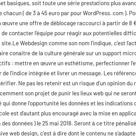
net basiques, soit toute une série prestations plus avanc
e chacun ( de 3 à 45 euro par pour WordPress. com ). Pou
n œuvre une offre de déblocage raccourci à partir de 8 €
 de contacter l’équipe pour réagir aux potentielles diff
 site.Le Webdesign comme son nom l’indique, c’est l’act
 faire conaitre de la culture générale sur un support micro
ectifs : mettre en œuvre un esthétisme, perfectionner l’
r de l’indice intégrée et livrer un message. Les référen
rifier. Ne pas les retenir est un risque d’un opinion d
écemment son projet de punir les lieux web qui ne sero
 qui donne l’opportunité les données et les indications d
ocole est d’autant plus encouragé avec la mise en appli
 des données ) le 25 mai 2018. Seront à ce titre pénalisé
ve web design, c’est à dire dont le contenu ne s’adapte