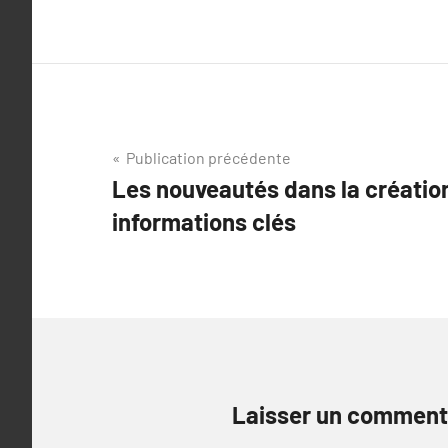
Navigation
Publication précédente
Les nouveautés dans la création
de
informations clés
l’article
Laisser un comment