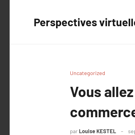
Aller
au
Perspectives virtuel
contenu
Uncategorized
Vous allez
commerc
par
Louise KESTEL
se