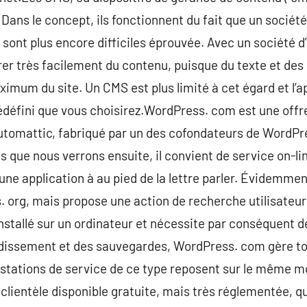
ans le concept, ils fonctionnent du fait que un société 
s sont plus encore difficiles éprouvée. Avec un société d’
er très facilement du contenu, puisque du texte et des 
aximum du site. Un CMS est plus limité à cet égard et l’
rédéfini que vous choisirez.WordPress. com est une offr
Automattic, fabriqué par un des cofondateurs de WordPres
 que nous verrons ensuite, il convient de service on-lin
une application à au pied de la lettre parler. Évidemme
. org, mais propose une action de recherche utilisateur
nstallé sur un ordinateur et nécessite par conséquent de
issement et des sauvegardes, WordPress. com gère tou
restations de service de ce type reposent sur le même mo
 clientèle disponible gratuite, mais très réglementée, qu