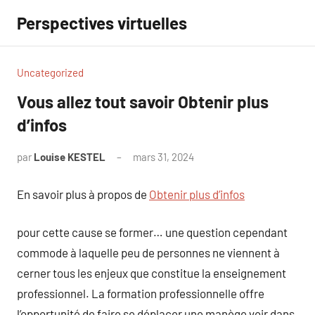
Aller
Perspectives virtuelles
au
contenu
Uncategorized
Vous allez tout savoir Obtenir plus
d’infos
par
Louise KESTEL
mars 31, 2024
Aucun
commentaire
En savoir plus à propos de
Obtenir plus d’infos
pour cette cause se former… une question cependant
commode à laquelle peu de personnes ne viennent à
cerner tous les enjeux que constitue la enseignement
professionnel. La formation professionnelle offre
l’opportunité de faire se déplacer une manège voir dans