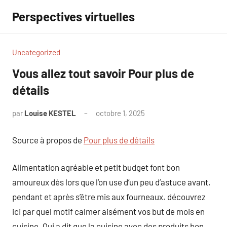
Aller
Perspectives virtuelles
au
contenu
Uncategorized
Vous allez tout savoir Pour plus de
détails
par
Louise KESTEL
octobre 1, 2025
Aucun
commentaire
Source à propos de
Pour plus de détails
Alimentation agréable et petit budget font bon
amoureux dès lors que l’on use d’un peu d’astuce avant,
pendant et après s’être mis aux fourneaux. découvrez
ici par quel motif calmer aisément vos but de mois en
cuisine. Qui a dit que la cuisine avec des produits bon