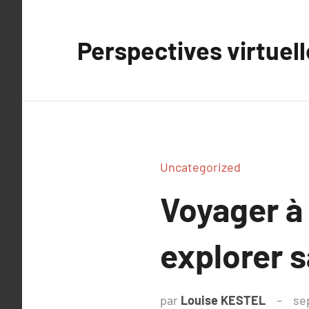
Aller
au
Perspectives virtuel
contenu
Uncategorized
Voyager à
explorer s
par
Louise KESTEL
se