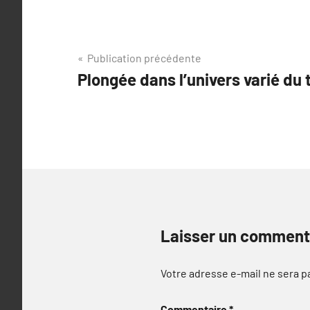
Navigation
Publication précédente
Plongée dans l’univers varié du 
de
l’article
Laisser un comment
Votre adresse e-mail ne sera p
Commentaire
*