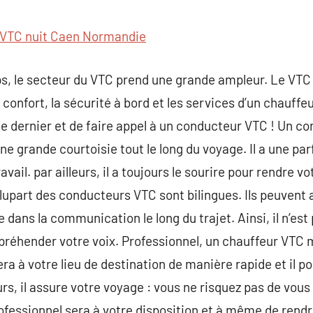
commentaire
VTC nuit Caen Normandie
s, le secteur du VTC prend une grande ampleur. Le VTC 
 confort, la sécurité à bord et les services d’un chauffe
ce dernier et de faire appel à un conducteur VTC ! Un c
ne grande courtoisie tout le long du voyage. Il a une par
avail. par ailleurs, il a toujours le sourire pour rendre 
la plupart des conducteurs VTC sont bilingues. Ils peuvent
se dans la communication le long du trajet. Ainsi, il n’es
ppréhender votre voix. Professionnel, un chauffeur VTC m
ra à votre lieu de destination de manière rapide et il pou
urs, il assure votre voyage : vous ne risquez pas de vou
ofessionnel sera à votre disposition et à même de rend