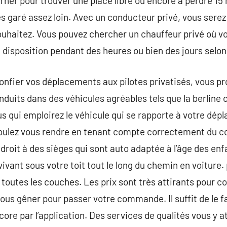
rner pour trouver une place libre ou encore à perdre 1
s garé assez loin. Avec un conducteur privé, vous sere
souhaitez. Vous pouvez chercher un chauffeur privé où v
re disposition pendant des heures ou bien des jours selon
nfier vos déplacements aux pilotes privatisés, vous pr
duits dans des véhicules agréables tels que la berline c
s qui emploirez le véhicule qui se rapporte à votre dép
oulez vous rendre en tenant compte correctement du con
 droit à des sièges qui sont auto adaptée à l’âge des en
ivant sous votre toit tout le long du chemin en voiture. p
 toutes les couches. Les prix sont très attirants pour c
us gêner pour passer votre commande. Il suffit de le fa
ncore par l’application. Des services de qualités vous y