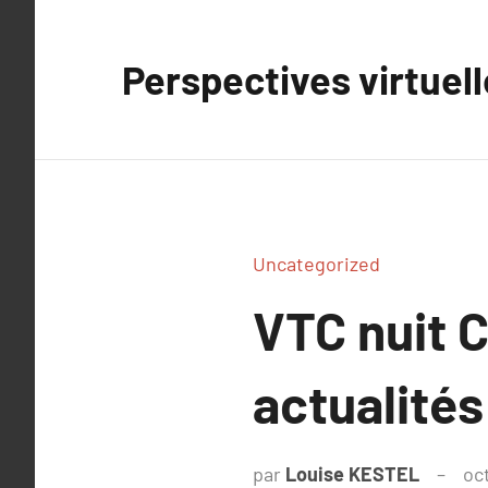
Aller
au
Perspectives virtuel
contenu
Uncategorized
VTC nuit 
actualités
par
Louise KESTEL
oc