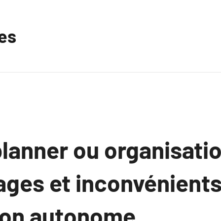
les
lanner ou organisatio
ages et inconvénients
tion autonome