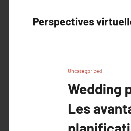
Aller
au
Perspectives virtuel
contenu
Uncategorized
Wedding p
Les avant
planifica