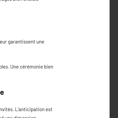
teur garantissent une
ables. Une cérémonie bien
se
vités. L’anticipation est
end une dimension