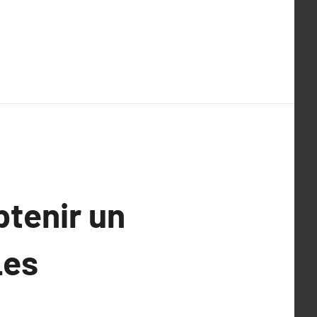
btenir un
Les