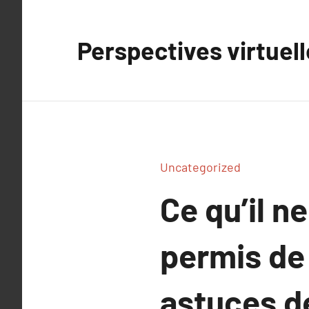
Aller
au
Perspectives virtuel
contenu
Uncategorized
Ce qu’il n
permis de
astuces d