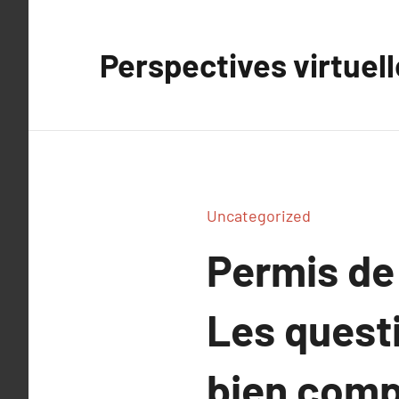
Aller
au
Perspectives virtuel
contenu
Uncategorized
Permis de
Les quest
bien comp