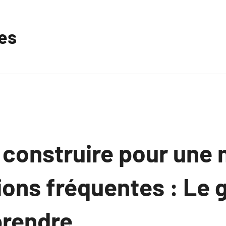
les
 construire pour une 
ions fréquentes : Le 
rendre.