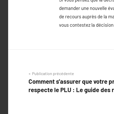
demander une nouvelle éva
de recours auprès de la ma
vous contestez la décisio
Navigation
Publication précédente
Comment s’assurer que votre p
de
respecte le PLU : Le guide des 
l’article