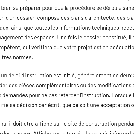
e bien se préparer pour que la procédure se déroule san
n d’un dossier, composé des plans d’architecte, des plan
vaux, ainsi que toutes les informations techniques néc
agement des espaces. Une fois le dossier constitué, il d
pétent, qui vérifiera que votre projet est en adéquatio
autres normes.
 un délai d’instruction est initié, généralement de deux 
er des pièces complémentaires ou des modifications du 
demandes pour ne pas retarder l’instruction. Lorsque le
ifie sa décision par écrit, que ce soit une acceptation 
u, il doit être affiché sur le site de construction pendan
es travaux. Affiché sur le terrain, le permis informe le