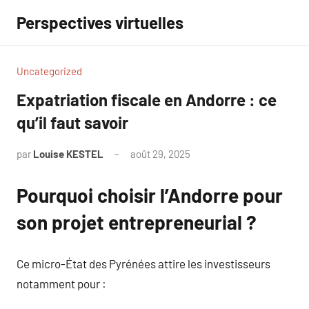
Aller
Perspectives virtuelles
au
contenu
Uncategorized
Expatriation fiscale en Andorre : ce
qu’il faut savoir
par
Louise KESTEL
août 29, 2025
Aucun
commentaire
Pourquoi choisir l’Andorre pour
son projet entrepreneurial ?
Ce micro-État des Pyrénées attire les investisseurs
notamment pour :