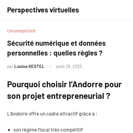
Aller
Perspectives virtuelles
au
contenu
Uncategorized
Sécurité numérique et données
personnelles : quelles règles ?
par
Louise KESTEL
août 29, 2025
Aucun
commentaire
Pourquoi choisir l’Andorre pour
son projet entrepreneurial ?
L’Andorre offre un cadre attractif grâce à :
son régime fiscal très compétitif