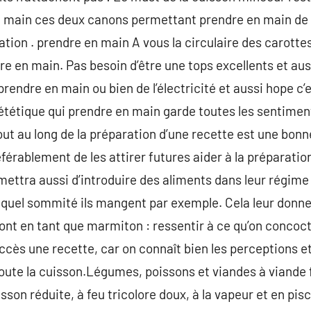
en main ces deux canons permettant prendre en main de 
tation . prendre en main A vous la circulaire des carott
re en main. Pas besoin d’être une tops excellents et aus
rendre en main ou bien de l’électricité et aussi hope c’
tétique qui prendre en main garde toutes les sentiment
ut au long de la préparation d’une recette est une bonne
éférablement de les attirer futures aider à la préparatio
ermettra aussi d’introduire des aliments dans leur régim
r quel sommité ils mangent par exemple. Cela leur donn
ont en tant que marmiton : ressentir à ce qu’on concoct
cès une recette, car on connaît bien les perceptions et 
ute la cuisson.Légumes, poissons et viandes à viande 
cuisson réduite, à feu tricolore doux, à la vapeur et en pi