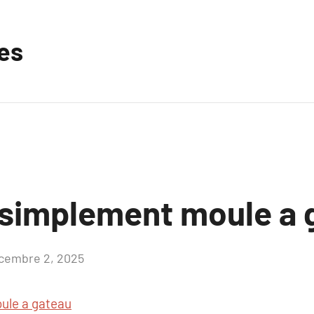
les
 simplement moule a 
cembre 2, 2025
Aucun
commentaire
ule a gateau