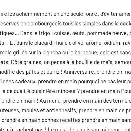
aire les acheminement en une seule fois et d’éviter ainsi 
éserves en combourgeois tous les simples dans le coole
tiques… Dans le frigo : cuisse, œufs, pommade neuve
s… Et dans le placard : huile d’olive, arôme, oïdium, ravi
ale grillés sur la plancha ou le barbecue, cela est sans
lats. Côté graines, on pense à la bouillie de maïs, semou
difie des pâtes et du riz ! Anniversaire, prendre en mai
d’idées cadeaux, prendre en main pourquoi ne pas leur 
 la de qualité cuisinière minceur ? prendre en main Pour
 prendre en main ! Au menu, prendre en main des terme c
sauteuses, moules et antiadhésifs, prendre en main de 
prendre en main bonnes recettes prendre en main sans 
ents n‘attachent pas ! Le must de la cuisson minceur res