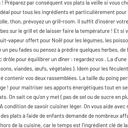
! Préparez par conséquent vos plats la veille si vous ch
déal pour tous les ingrédients et particulièrement pour l
lle, thon, prévoyez un grill-room. Il suffit d’insérer vot
es sur le grill et de laisser faire la température ! Et s
cuit-vapeur offert pour Noël pour les légumes, les poiss
é un peu fades ou pensez à prédire quelques herbes, de 
 drôle pour équilibrer un dîner : regardez vos . La d’une 
ssons, viandes, œufs, végétales ). Idem pour les féculent
ité contenir vos deux rassemblées. La taille du poing per
ge ! pour maitriser ses apports énergétiques tout en se 
ats. On sait ce qu’on y met ( pas de sel ou de sucre en pl
 A condition de savoir cuisiner léger. On vous aide avec 
 des plats à l’aide de enfants demande de nombreux affab
hors de la cuisine, car le temps est l’ingrédient clé de l