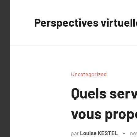
Aller
au
Perspectives virtuel
contenu
Uncategorized
Quels serv
vous propo
par
Louise KESTEL
no