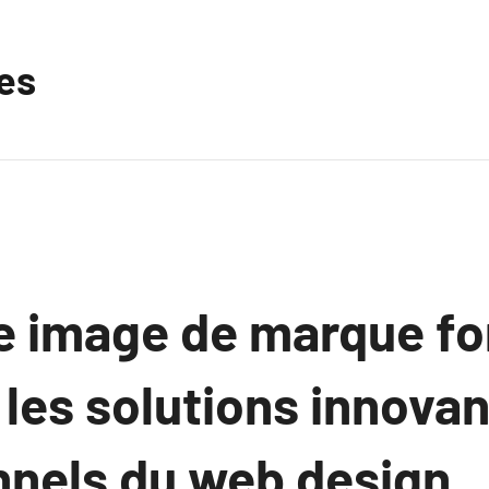
les
e image de marque fo
 les solutions innova
nnels du web design