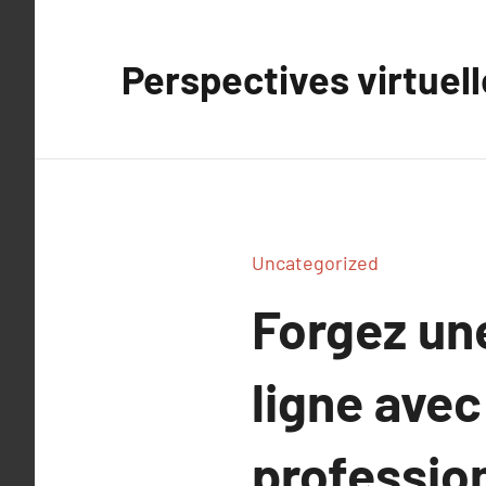
Aller
au
Perspectives virtuel
contenu
Uncategorized
Forgez un
ligne avec
professio