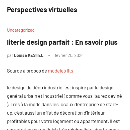
Aller
Perspectives virtuelles
au
contenu
Uncategorized
literie design parfait : En savoir plus
par
Louise KESTEL
février 20, 2024
Aucun
commentaire
Source à propos de
modeles lits
le design de déco industriel est inspiré par le design
général urbain et industriel ( comme vous l’aurez deviné
). Très à la mode dans les locaux d’entreprise de start-
up, c’est aussi un effet de décoration d’intérieur
profitables pour votre logement ou appartement. Il est
caractérisé par un finish très minimaliste, des briques,