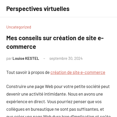
Aller
Perspectives virtuelles
au
contenu
Uncategorized
Mes conseils sur création de site e-
commerce
par
Louise KESTEL
septembre 30, 2024
Aucun
commentaire
Tout savoir à propos de
création de site e-commerce
Construire une page Web pour votre petite société peut
devenir une activité intimidante. Nous en avons une
expérience en direct. Vous pourriez penser que vos
collègues en bureautique ne sont pas suffisantes, et
que créer une page Web dure trop d’implication et coûte