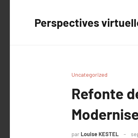
Aller
au
Perspectives virtuel
contenu
Uncategorized
Refonte de
Modernise
par
Louise KESTEL
se