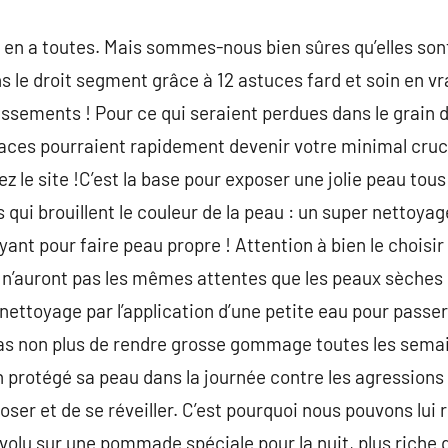
 en a toutes. Mais sommes-nous bien sûres qu’elles son
le droit segment grâce à 12 astuces fard et soin en vrac
ssements ! Pour ce qui seraient perdues dans le grain d
aces pourraient rapidement devenir votre minimal cruci
ez le site !C’est la base pour exposer une jolie peau tous 
ui brouillent le couleur de la peau : un super nettoyage
ant pour faire peau propre ! Attention à bien le choisir
e n’auront pas les mêmes attentes que les peaux sèches
nettoyage par l’application d’une petite eau pour passer
ez pas non plus de rendre grosse gommage toutes les sema
n protégé sa peau dans la journée contre les agressions e
oser et de se réveiller. C’est pourquoi nous pouvons lui 
volu sur une pommade spéciale pour la nuit, plus riche 