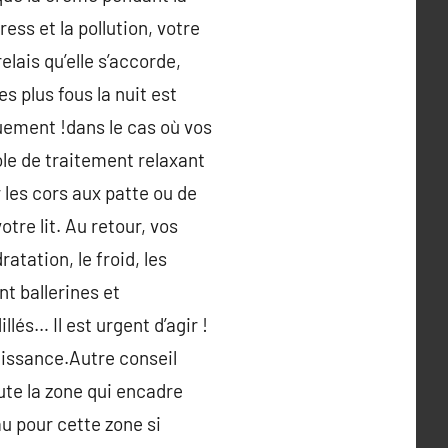
ss et la pollution, votre
lais qu’elle s’accorde,
s plus fous la nuit est
uement !dans le cas où vos
le de traitement relaxant
 les cors aux patte ou de
tre lit. Au retour, vos
atation, le froid, les
t ballerines et
lés… Il est urgent d’agir !
uissance.Autre conseil
ute la zone qui encadre
au pour cette zone si