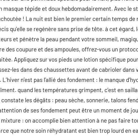
un masque tépide et doux hebdomadairement. Avec le stre
houtée ! La nuit est bien le premier certain temps de re
cis qu’elle se regénère sans prise de tête. à cet égard, le
ateurs et pénètre la peau pendant votre sommeil, magiq
re des coupure et des ampoules, offrez-vous un protoco
itée. Appliquez sur vos pieds une lotion spécifique pour
lissez-les dans des chaussettes avant de cabrioler dans vo
 L’hiver n’est pas l’allié des fondement : le manque d’hydr
ment. quand les températures grimpent, c’est en saillan
onstate les dégâts : peau sèche, sonnerie, talons fendil
 attention de ses fondement peut être un moment de jo
mixture : on accomplie bien attention à ne pas faire to
Parce que notre soin réhydratant est bien trop lourd en e