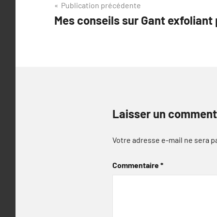
Navigation
Publication précédente
Mes conseils sur Gant exfoliant
de
l’article
Laisser un comment
Votre adresse e-mail ne sera p
Commentaire
*