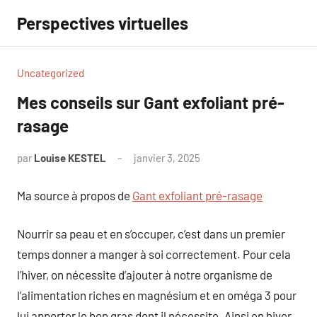
Aller
Perspectives virtuelles
au
contenu
Uncategorized
Mes conseils sur Gant exfoliant pré-
rasage
par
Louise KESTEL
janvier 3, 2025
Aucun
commentaire
Ma source à propos de
Gant exfoliant pré-rasage
Nourrir sa peau et en s’occuper, c’est dans un premier
temps donner a manger à soi correctement. Pour cela
l’hiver, on nécessite d’ajouter à notre organisme de
l’alimentation riches en magnésium et en oméga 3 pour
lui apporter le bon gras dont il nécessite. Ainsi en hiver,