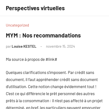
Aller
Perspectives virtuelles
au
contenu
Uncategorized
MYM : Nos recommandations
par
Louise KESTEL
novembre 15, 2024
Aucun
commentaire
Ma source à propos de #link#
Quelques clarifications s’imposent. Par crédit sans
document, il faut appréhender crédit sans document
d’utilisation. Cette notion change évidemment tout !
C’est ce qui différencie le prêt personnel des autres
prêts à la consommation : il n’est pas affecté à un projet
déterminé. en bref, les particuliers peuvent emprunter